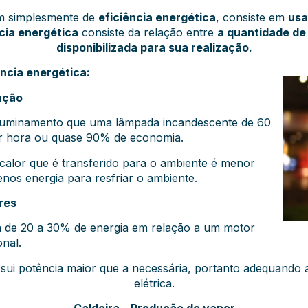
m simplesmente de
eficiência energética
, consiste em
usa
cia energética
consiste da relação entre
a quantidade de
disponibilizada para sua realização.
ncia energética:
ação
luminamento que uma lâmpada incandescente de 60
or hora ou quase 90% de economia.
o calor que é transferido para o ambiente é menor
enos energia para resfriar o ambiente.
res
 de 20 a 30% de energia em relação a um motor
onal.
ssui potência maior que a necessária, portanto adequando 
elétrica.